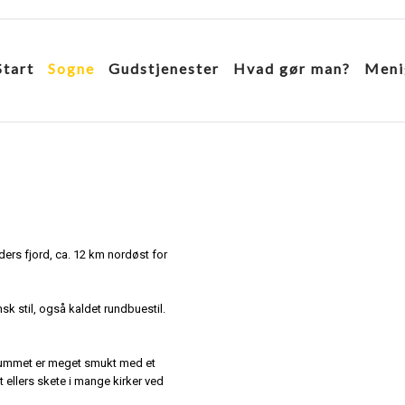
Start
Sogne
Gudstjenester
Hvad gør man?
Meni
ders fjord, ca. 12 km nordøst for
sk stil, også kaldet rundbuestil.
rkerummet er meget smukt med et
 ellers skete i mange kirker ved