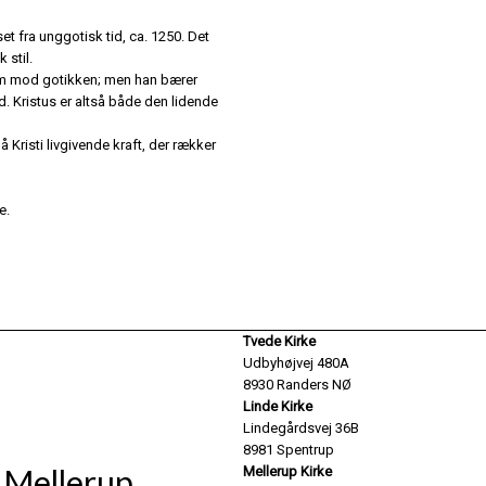
 fra unggotisk tid, ca. 1250. Det
 stil.
frem mod gotikken; men han bærer
id. Kristus er altså både den lidende
Kristi livgivende kraft, der rækker
e.
​Tvede Kirke
Udbyhøjvej 480A
8930 Randers NØ
Linde Kirke
Lindegårdsvej 36B
8981 Spentrup
Mellerup
​Mellerup Kirke