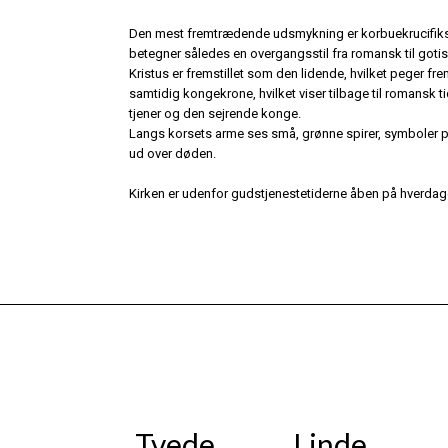
Den mest fremtrædende udsmykning er korbuekrucifikset
betegner således en overgangsstil fra romansk til gotisk
Kristus er fremstillet som den lidende, hvilket peger 
samtidig kongekrone, hvilket viser tilbage til romansk t
tjener og den sejrende konge.
Langs korsets arme ses små, grønne spirer, symboler på 
ud over døden.
Kirken er udenfor gudstjenestetiderne åben på hverdag
Tvede
Linde