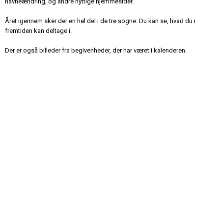
navneændring, og andre nyttige hjemmesider.
Året igennem sker der en hel del i de tre sogne. Du kan se, hvad du i
fremtiden kan deltage i.
Der er også billeder fra begivenheder, der har været i kalenderen.